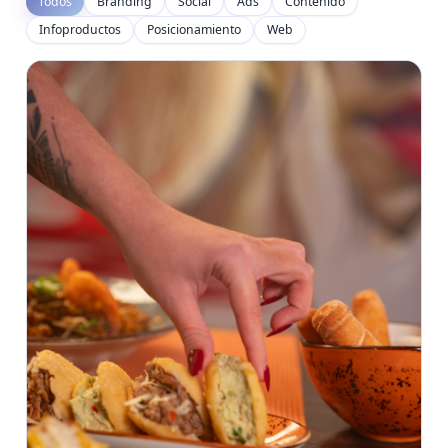
Todos
Branding
Social
Ads
Contenido
Infoproductos
Posicionamiento
Web