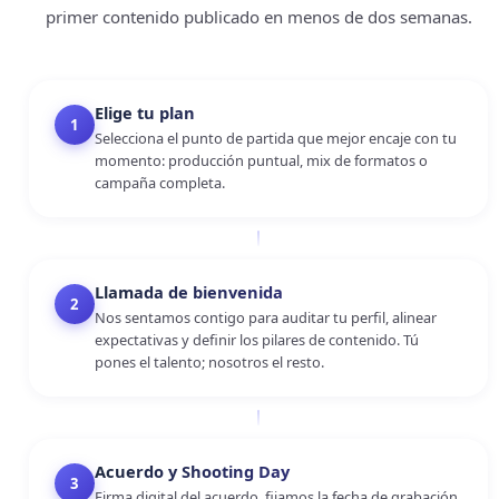
primer contenido publicado en menos de dos semanas.
TELÉFONO
Elige tu plan
1
EMAIL
Selecciona el punto de partida que mejor encaje con tu
momento: producción puntual, mix de formatos o
campaña completa.
CUÉNTANOS TU PROYECTO
Llamada de bienvenida
2
Nos sentamos contigo para auditar tu perfil, alinear
expectativas y definir los pilares de contenido. Tú
pones el talento; nosotros el resto.
He leído y acepto la
política de privacidad
.
Acuerdo y Shooting Day
3
Cancelar
Enviar solicitud
Firma digital del acuerdo, fijamos la fecha de grabación