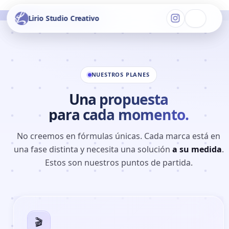
Ir
al
Lirio Studio Creativo
Lirio Studio Creativo
contenido
Inicio
Nuestro Equipo
NUESTROS PLANES
Una propuesta
Planes
para cada momento.
Servicios
No creemos en fórmulas únicas. Cada marca está en
Portfolio
una fase distinta y necesita una solución
a su medida
.
Estos son nuestros puntos de partida.
Blog
🎬