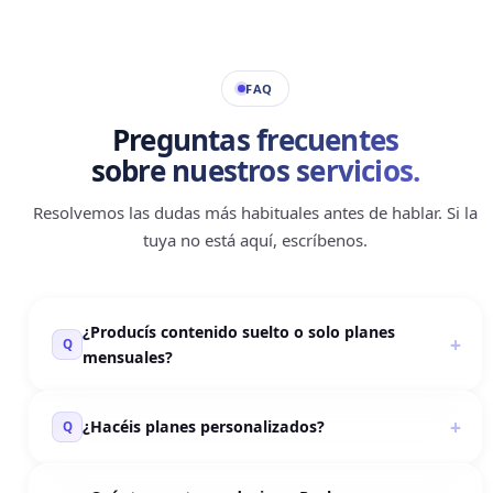
Agenda tu llamada gratuita
✕
FAQ
NOMBRE
Preguntas frecuentes
sobre nuestros servicios.
TELÉFONO
Resolvemos las dudas más habituales antes de hablar. Si la
tuya no está aquí, escríbenos.
EMAIL
¿Producís contenido suelto o solo planes
Q
mensuales?
PLAN DE INTERÉS
¿Hacéis planes personalizados?
Q
¿QUÉ NECESITAS?