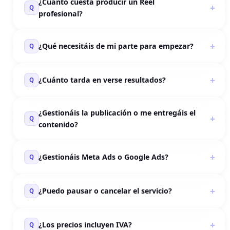
¿Cuánto cuesta producir un Reel
Q
profesional?
¿Qué necesitáis de mi parte para empezar?
Q
He leído y acepto la
política de privacidad
.
¿Cuánto tarda en verse resultados?
Q
Cancelar
Enviar solicitud
¿Gestionáis la publicación o me entregáis el
Q
contenido?
¿Gestionáis Meta Ads o Google Ads?
Q
¿Puedo pausar o cancelar el servicio?
Q
¿Los precios incluyen IVA?
Q